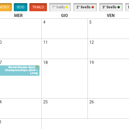
MTBO
SCIO
TRAILO
1° livello
2° livello
3° livello
MER
GIO
VEN
4
5
0
11
12
7
18
19
3
World Master SkiO
Championships 2024 -
Long
4
25
26
1