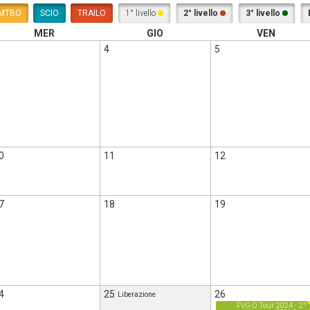
MTBO
SCIO
TRAILO
1° livello
2° livello
3° livello
MER
GIO
VEN
4
5
0
11
12
7
18
19
4
25
26
Liberazione
FVG-O Tour 2024 - 2^