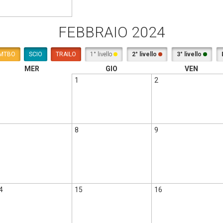
FEBBRAIO 2024
MTBO
SCIO
TRAILO
1° livello
2° livello
3° livello
MER
GIO
VEN
1
2
8
9
4
15
16