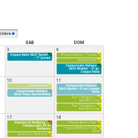
Estere
SAB
DOM
3
4
3
1
Coppa Italia SkiO Sprint
Oricup Inverno - 7° prova
- 1^ prova
1
Allenamento
3
Campionato Italiano
SkiO Middle - 2^ pr.
Coppa Italia
10
11
1
3
Allenamento
Campionato Italiano
SkiO Sprint - 3^ pr. Coppa
3
Campionato Italiano
Italia
SkiO Team Sprint Relay
1
Tour Trevigiano /
Montell-o Cup
1
Tour Trevigiano /
Montell-O Cup
17
18
2
1
Venezia in Notturna -
1^Prova Beric-o Tour
Campionato VE in
1
1^ prova BERIC-O TOUR
Notturna
2024
1
Venezia in Notturna