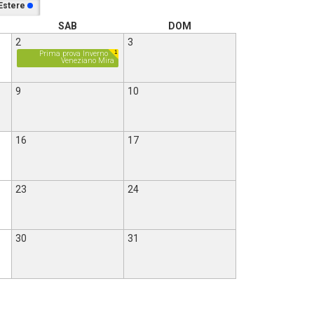
Estere
SAB
DOM
2
3
1
Prima prova Inverno
Veneziano Mira
9
10
16
17
23
24
30
31