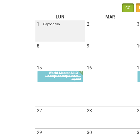
CO
LUN
MAR
1
2
3
Capodanno
8
9
1
15
16
1
3
World Master SkiO
Championships 2024 -
Sprint
22
23
2
29
30
3