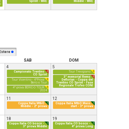
1
Sprint - WRE
Middle - WRE
o
Estere
SAB
DOM
4
5
2
1
Campionato Trentino
Tour Trevigiano
CO Sprint
2
3° memorial Remo
1
Tour Vicentino - 4^Prova
Deflorian - Coppa del
Beric-o Tour
Trentino CO Sprint - Fase
Regionale Trofeo CONI
1
4^ prova BERIC-O TOUR
2024
11
12
3
3
Coppa Italia MtbO
Coppa Italia MtbO Mass
Middle - 2^ prova
start - 3^ prova
18
19
3
3
Coppa Italia CO bosco -
Coppa Italia CO bosco -
3^ prova Middle
4^ prova Long