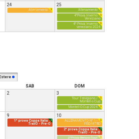
24
25
1
1
Allenamento
Allenamento
1
4^Prova Inverno
Veneziano
1
4^ Prova Inverno
veneziano 2024
Estere
SAB
DOM
2
3
1
Tour Trevigiano /
Montell-o Cup
1
Montell-O Cup 2024
9
10
3
1
1^ prova Coppa Italia
ALLENAMENTO N° 1 -
TrailO - Pre-O
FISO MTBO
3
2^ prova Coppa Italia
TrailO - Pre-O
1
2^Prova Beric-o Tour