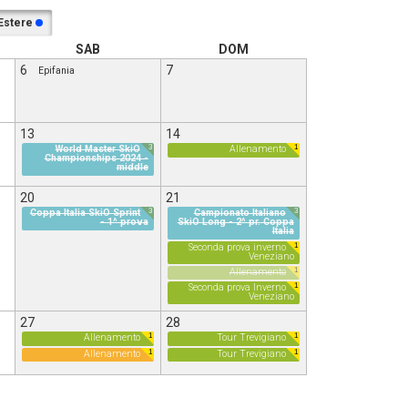
Estere
SAB
DOM
6
7
Epifania
13
14
3
1
World Master SkiO
Allenamento
Championships 2024 -
middle
20
21
3
3
Coppa Italia SkiO Sprint
Campionato Italiano
- 1^ prova
SkiO Long - 2^ pr. Coppa
Italia
1
Seconda prova inverno
Veneziano
1
Allenamento
1
Seconda prova Inverno
Veneziano
27
28
1
1
Allenamento
Tour Trevigiano
1
1
Allenamento
Tour Trevigiano