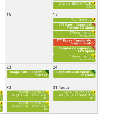
1
2^ prova BERIC-O TOUR
2024
16
17
1
Tour Vicentino
2
JTT Race - Coppa del
Trentino CO Sprint
1
5^Prova inverno
Veneziano
2
JTT Race - Campionato
Trentino Trail-O
2
Campionato regionale
FVG Sprint
1
5^ Prova Inverno
veneziano
23
24
3
3
Coppa Italia CO Sprint -
Coppa Italia CO Sprint -
1^ prova
2^ prova
30
31
Pasqua
1
1
1
TRAINING CAMP DI
TRAINING CAMP DI
O
PASQUA - ALLENAMENTO
PASQUA - ALLENAMENTO
2
#5
#6
1
1
TRAINING CAMP DI
O
PASQUA - ALLENAMENTO
3
#4