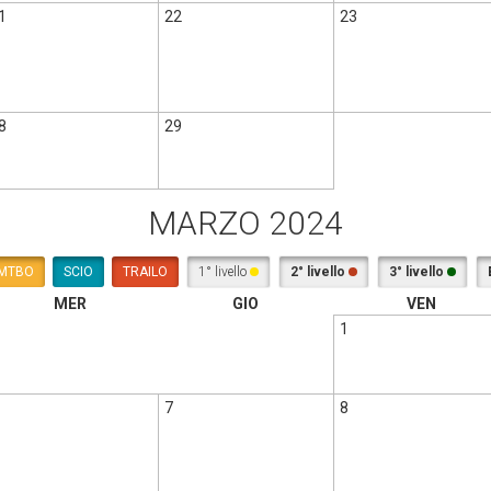
1
22
23
8
29
MARZO 2024
MTBO
SCIO
TRAILO
1° livello
2° livello
3° livello
MER
GIO
VEN
1
7
8