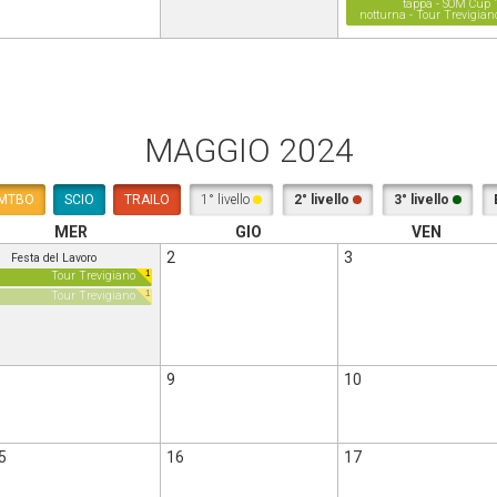
tappa - SOM Cup 
notturna - Tour Trevigian
MAGGIO 2024
MTBO
SCIO
TRAILO
1° livello
2° livello
3° livello
MER
GIO
VEN
2
3
Festa del Lavoro
1
Tour Trevigiano
1
Tour Trevigiano
9
10
5
16
17