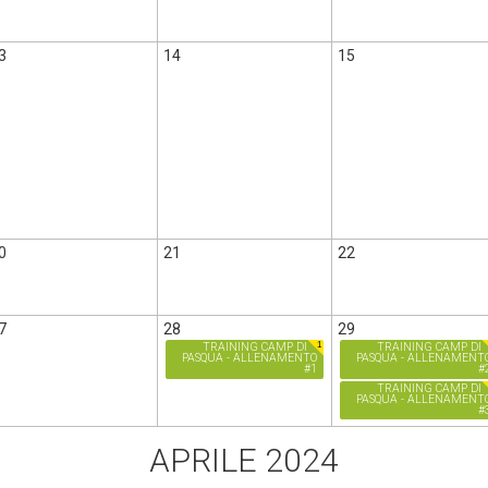
3
14
15
0
21
22
7
28
29
1
TRAINING CAMP DI
TRAINING CAMP DI
PASQUA - ALLENAMENTO
PASQUA - ALLENAMENT
#1
#
TRAINING CAMP DI
PASQUA - ALLENAMENT
#
APRILE 2024