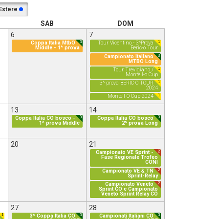
Estere
SAB
DOM
6
7
3
1
Coppa Italia MtbO
Tour Vicentino - 3^Prova
Middle - 1^ prova
Beric-o Tour
3
Campionato Italiano
MTBO Long
1
Tour Trevigiano /
Montell-o Cup
1
3^ prova BERIC-O TOUR
2024
1
Montell-O Cup 2024
13
14
3
3
Coppa Italia CO bosco -
Coppa Italia CO bosco
1^ prova Middle
2^ prova Long
20
21
2
Campionato VE Sprint -
Fase Regionale Trofeo
CONI
2
Campionato VE & TN
Sprint-Relay
2
Campionato Veneto
Sprint CO e Campionato
Veneto Sprint Relay CO
27
28
1
3
3
3^ Coppa Italia CO
Campionati Italiani CO