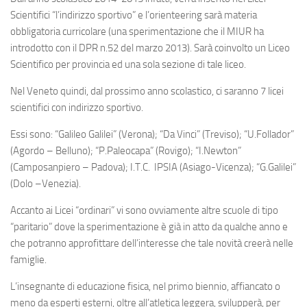
Scientifici “l’indirizzo sportivo” e l’orienteering sarà materia
obbligatoria curricolare (una sperimentazione che il MIUR ha
introdotto con il DPR n.52 del marzo 2013). Sarà coinvolto un Liceo
Scientifico per provincia ed una sola sezione di tale liceo.
Nel Veneto quindi, dal prossimo anno scolastico, ci saranno 7 licei
scientifici con indirizzo sportivo.
Essi sono: “Galileo Galilei” (Verona); “Da Vinci” (Treviso); “U.Follador”
(Agordo – Belluno); “P.Paleocapa” (Rovigo); “I.Newton”
(Camposanpiero – Padova); I.T.C. IPSIA (Asiago-Vicenza); “G.Galilei”
(Dolo –Venezia).
Accanto ai Licei “ordinari” vi sono ovviamente altre scuole di tipo
“paritario” dove la sperimentazione è già in atto da qualche anno e
che potranno approfittare dell’interesse che tale novità creerà nelle
famiglie.
L’insegnante di educazione fisica, nel primo biennio, affiancato o
meno da esperti esterni, oltre all’atletica leggera, svilupperà, per