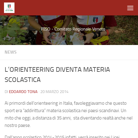
Salta al contenuto
NEWS
L’ORIENTEERING DIVENTA MATERIA
SCOLASTICA
DI
EDOARDO TONA
·
20 MARZO 2014
Ai primordi dell’orienteering in Italia, favoleggiavamo che questo
sport era “addirittura” materia scolastica nei paesi scandinavi. Un
mito che oggi, a distanza di 35 anni, sta diventando realtà anche nel
nostro paese.
Dall’anno scolastico 2014-2015 infatti, verrà inserito nei Licei