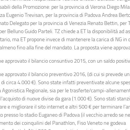
abili della Promozione: per la provincia di Verona Diego Milan
nza Eugenio Trevisan, per la provincia di Padova Andrea Berto
ato Delegato per la provincia di Venezia Renato Bettin, per 
er Belluno Guido Parteli. TZ chiede a ET la disponibilità ad a
etario, ma ET propone invece di mantenere la carica di NG in c
 almeno fino alla fine del mandato. La proposta viene approva
ne approvato il bilancio consuntivo 2015, con un saldo positi
e approvato il bilancio preventivo 2016, (di cui si prevede un
 di circa 4.000 €). Sono state infatti preventivate alcune spe
 Agonistica Regionale, sia per le trasferte/campi-allenamen
l’acquisto di nuove divise da gara (1.000 €). Sono stati stanz
re e migliorare il sito internet e altri 500 € per terminare l’a
o presso lo stadio Euganeo di Padova (il vecchio arredo se ne
imento dei coinquilini del Panathlon, Fiso Veneto ne godeva