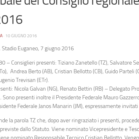
bale del Consiglio regionale
2016
A
·
10 GIUGNO 2016
 Stadio Euganeo, 7 giugno 2016
30 – Consiglieri presenti: Tiziano Zanetello (TZ), Salvatore S
o), Andrea Berto (AB), Cristian Bellotto (CB), Guido Parteli (
ugenio Trevisan (ETr).
resenti: Nicola Galvan (NG), Renato Bettin (RB) – Delegato Pro
. Sono presenti inoltre il Presidente Federale Mauro Gazzerro
sidente Federale Janos Manarin (JM), espressamente invitati
nde la parola TZ che, dopo aver ringraziato i presenti, proced
 previste dallo Statuto. Viene nominato Vicepresidente e Teso
iene nominato Responsabile Tecnico Cristian Bellotto. Veng