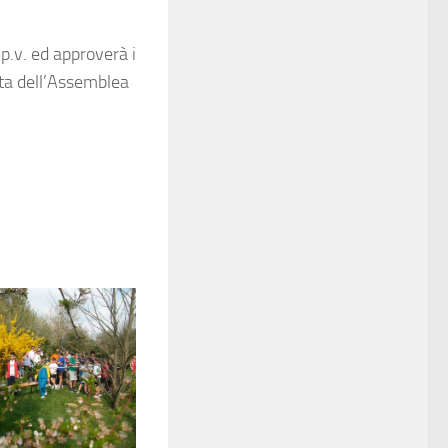
p.v. ed approverà i
data dell’Assemblea