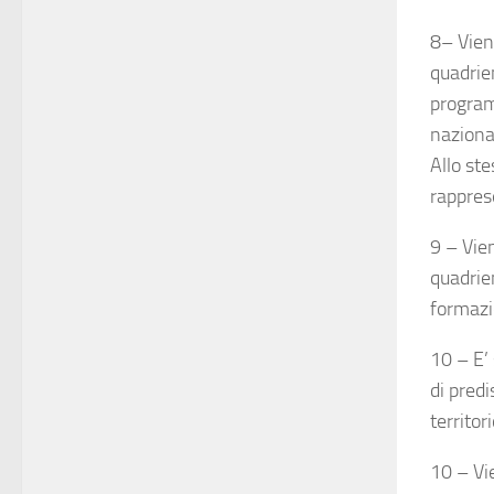
8– Vien
quadrie
program
nazional
Allo ste
rappres
9 – Vien
quadrien
formazi
10 – E’
di predi
territor
10 – Vie