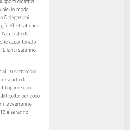
supporti didattici
cuole, in modo
i a Delegazioni
a già effettuata una
 l’acquisto dei
Viene accantonato
 i bilanci saranno
7 al 10 settembre
 trasporto dei
nti) oppure con
 difficoltà: per poco
menti avverranno
2013 e saranno