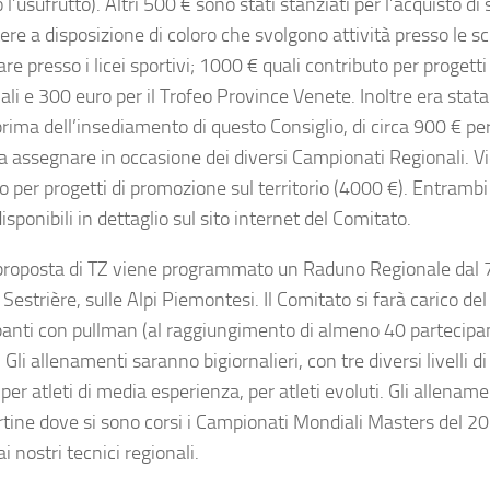
 l’usufrutto). Altri 500 € sono stati stanziati per l’acquisto di 
ere a disposizione di coloro che svolgono attività presso le s
are presso i licei sportivi; 1000 € quali contributo per progett
ali e 300 euro per il Trofeo Province Venete. Inoltre era stat
rima dell’insediamento di questo Consiglio, di circa 900 € per
a assegnare in occasione dei diversi Campionati Regionali. 
 per progetti di promozione sul territorio (4000 €). Entrambi
isponibili in dettaglio sul sito internet del Comitato.
proposta di TZ viene programmato un Raduno Regionale dal 
Sestrière, sulle Alpi Piemontesi. Il Comitato si farà carico del
panti con pullman (al raggiungimento di almeno 40 partecipa
 Gli allenamenti saranno bigiornalieri, con tre diversi livelli di
 per atleti di media esperienza, per atleti evoluti. Gli allena
artine dove si sono corsi i Campionati Mondiali Masters del 
ai nostri tecnici regionali.