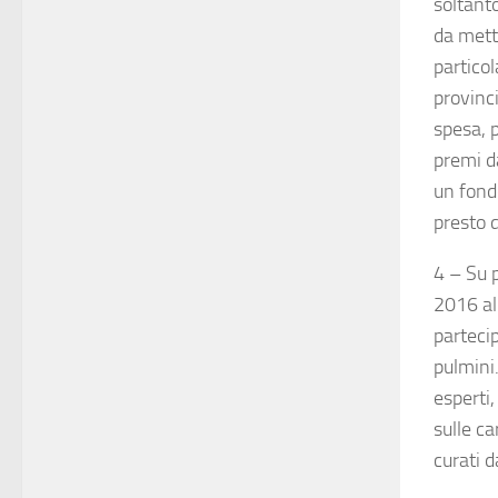
soltanto
da mett
particol
provinci
spesa, p
premi d
un fondo
presto d
4 – Su 
2016 al 
parteci
pulmini.
esperti,
sulle c
curati d