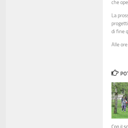
che oper
La pros
progetti
di fine 
Alle ore
PO
Con il s