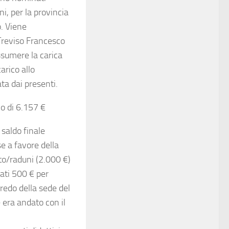
i, per la provincia
. Viene
Treviso Francesco
ssumere la carica
arico allo
ta dai presenti.
vo di 6.157 €
 saldo finale
se a favore della
to/raduni (2.000 €)
iati 500 € per
rredo della sede del
 era andato con il