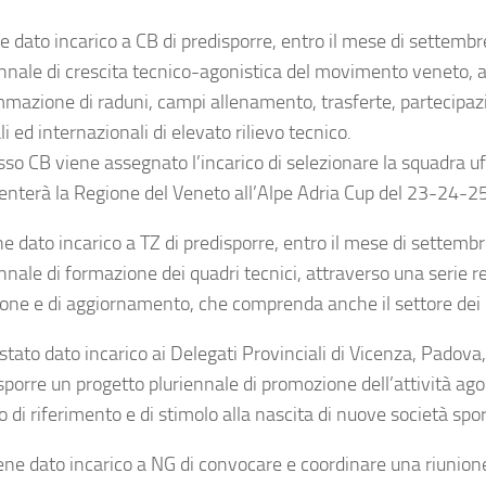
e dato incarico a CB di predisporre, entro il mese di settembr
nnale di crescita tecnico-agonistica del movimento veneto, a
mazione di raduni, campi allenamento, trasferte, partecipaz
i ed internazionali di elevato rilievo tecnico.
sso CB viene assegnato l’incarico di selezionare la squadra uf
enterà la Regione del Veneto all’Alpe Adria Cup del 23-24-2
e dato incarico a TZ di predisporre, entro il mese di settemb
nale di formazione dei quadri tecnici, attraverso una serie reg
one e di aggiornamento, che comprenda anche il settore dei di
 stato dato incarico ai Delegati Provinciali di Vicenza, Padov
sporre un progetto pluriennale di promozione dell’attività ago
io di riferimento e di stimolo alla nascita di nuove società spor
ne dato incarico a NG di convocare e coordinare una riunione d