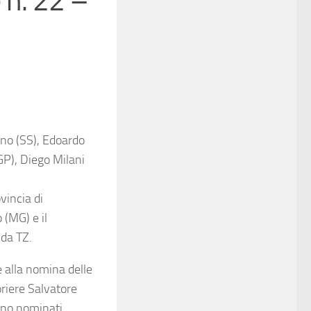
 n. 22 –
eno (SS), Edoardo
GP), Diego Milani
vincia di
 (MG) e il
 da TZ.
e alla nomina delle
riere Salvatore
ono nominati