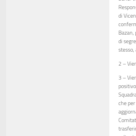
Respons
di Vice
conferm
Bazan, p
di segr
stesso,
2 – Vie
3 – Vien
positivo
Squadra
che per 
aggiorna
Comitat
trasfer