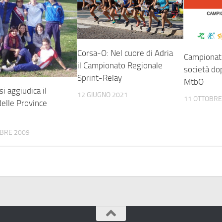
Corsa-O: Nel cuore di Adria
Campionat
il Campionato Regionale
società do
Sprint-Relay
MtbO
si aggiudica il
12 GIUGNO 2021
11 OTTOBRE
delle Province
BRE 2009