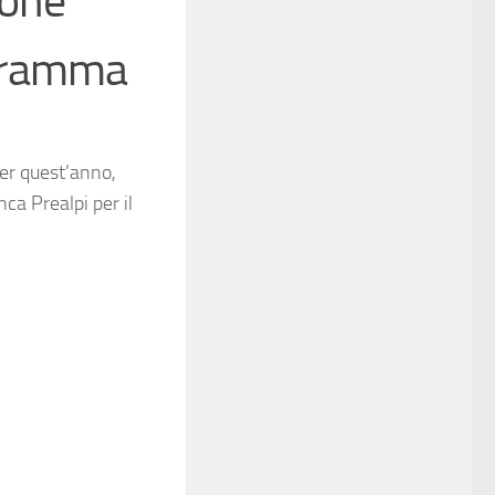
ione
ogramma
per quest’anno,
nca Prealpi
per il