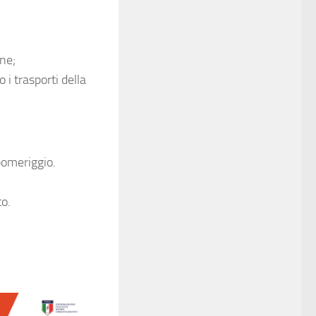
ne;
 i trasporti della
pomeriggio.
to.