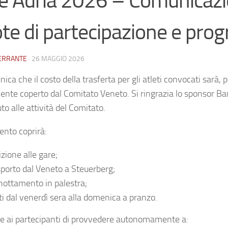
e Adria 2026 – Comunicaz
te di partecipazione e pr
FERRANTE
·
26 MAGGIO 2026
ica che il costo della trasferta per gli atleti convocati sarà, 
ente coperto dal Comitato Veneto. Si ringrazia lo sponsor
Ba
to alle attività del Comitato.
ento coprirà:
izione alle gare;
sporto dal Veneto a Steuerberg;
nottamento in palestra;
ti dal venerdì sera alla domenica a pranzo.
de ai partecipanti di provvedere autonomamente a: