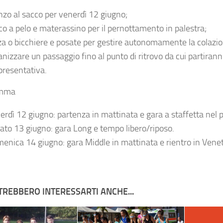
nzo al sacco per venerdì 12 giugno;
co a pelo e materassino per il pernottamento in palestra;
za o bicchiere e posate per gestire autonomamente la colazio
anizzare un passaggio fino al punto di ritrovo da cui partiranno
presentativa.
amma
erdì 12 giugno:
partenza in mattinata e gara a staffetta nel 
ato 13 giugno:
gara Long e tempo libero/riposo.
enica 14 giugno:
gara Middle in mattinata e rientro in Vene
TREBBERO INTERESSARTI ANCHE...