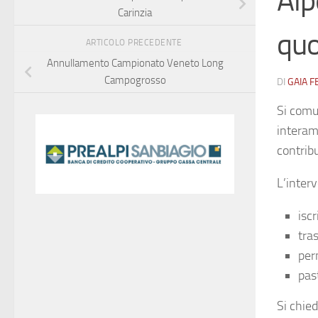
Alp
Carinzia
quo
ARTICOLO PRECEDENTE
Annullamento Campionato Veneto Long
Campogrosso
DI
GAIA 
Si comun
interam
contribu
L’interv
iscr
tra
per
pas
Si chie