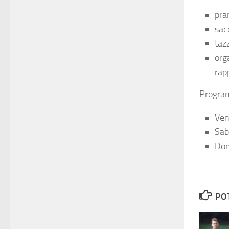
pra
sac
taz
org
rap
Progr
Ven
Sab
Dom
PO