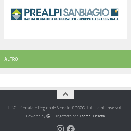
ALTRO
FISO - Comitato Regionale Veneto © 2026. Tutti i diritti riservati.
Powered by
- Progettato con il
tema Hueman