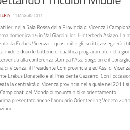
ettando i Tricolori Middle
TERIA
·
11 MAGGIO 2011
ti ieri nella Sala Rossa della Provincia di Vicenza i Campionat
ma domenica 15 in Val Giardini loc. Hinterbech Asiago. La 
ata da Erebus Vicenza – quasi mille gli iscritti, assegnerà i tit
tà middle dopo le batterie di qualifica programmate nella gior
ervenuti alla conferenza stampa l’Ass. Spigolon e il Consiglie
a di Vicenza, il Presidente Coni provinciale ed Ass. di Vicenza 
nte Erebus Donatello e al Presidente Gazzerro. Con l’occasio
eata la centralità di Vicenza provincia nella quale nel 2011 s
 Campionati del Mondo di mountain bike orientamento.
prima presentato anche l’annuario Orienteering Veneto 2011
azione.