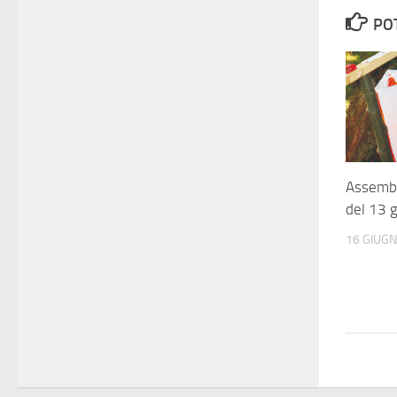
PO
Assembl
del 13 
16 GIUG