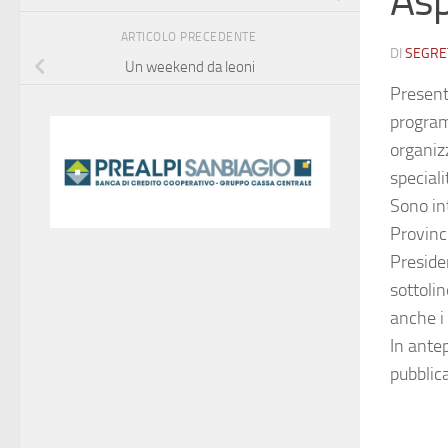
Asp
ARTICOLO PRECEDENTE
DI
SEGRE
Un weekend da leoni
Presenta
program
organizz
speciali
Sono int
Provinci
Preside
sottolin
anche i
In ante
pubblic