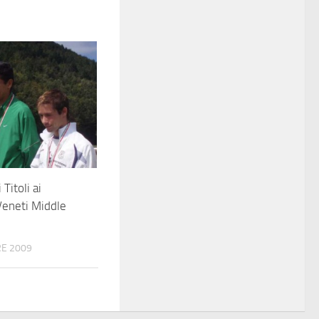
 Titoli ai
Veneti Middle
E 2009