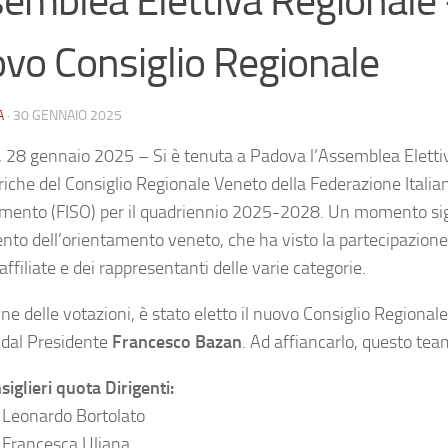
emblea Elettiva Regionale –
vo Consiglio Regionale
A
·
30 GENNAIO 2025
 28 gennaio 2025 – Si è tenuta a Padova l’Assemblea Elettiv
ariche del Consiglio Regionale Veneto della Federazione Italia
mento (FISO) per il quadriennio 2025-2028. Un momento signi
to dell’orientamento veneto, che ha visto la partecipazione 
affiliate e dei rappresentanti delle varie categorie.
ne delle votazioni, è stato eletto il nuovo Consiglio Regional
 dal Presidente
Francesco Bazan
. Ad affiancarlo, questo team
siglieri quota Dirigenti:
Leonardo Bortolato
Francesca Uliana