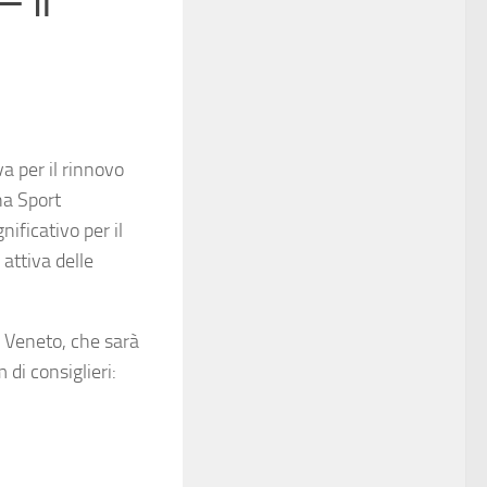
 il
a per il rinnovo
na Sport
ficativo per il
attiva delle
e Veneto, che sarà
 di consiglieri: