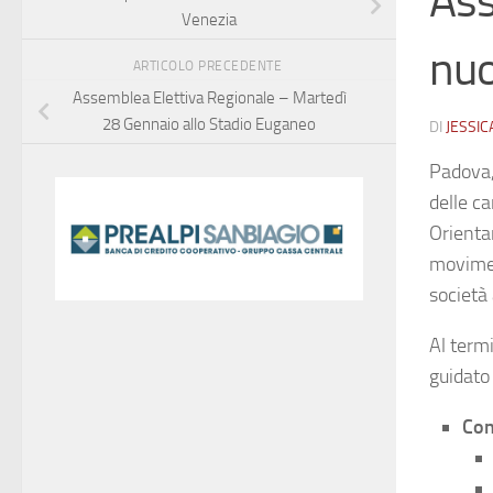
Ass
Venezia
nuo
ARTICOLO PRECEDENTE
Assemblea Elettiva Regionale – Martedì
28 Gennaio allo Stadio Euganeo
DI
JESSIC
Padova,
delle c
Orienta
movimen
società 
Al termi
guidato
Con