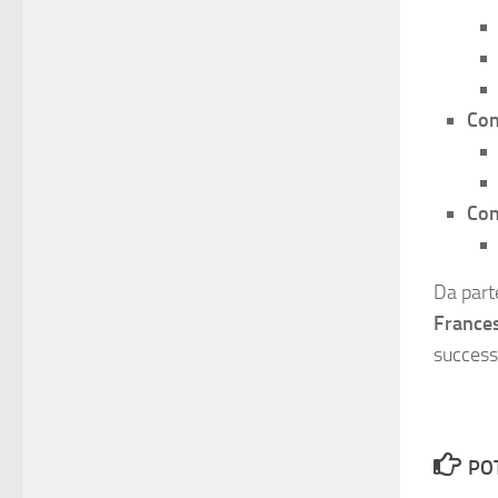
Con
Con
Da part
France
success
PO