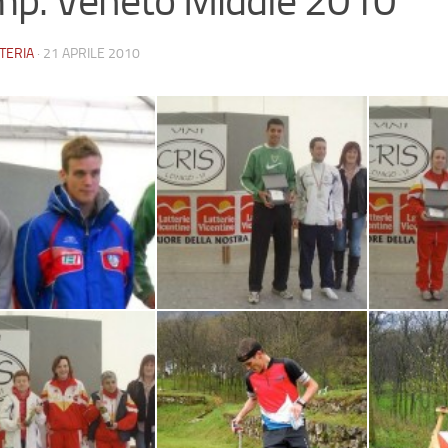
p. Veneto Middle 2010
TERIA
·
21 APRILE 2010