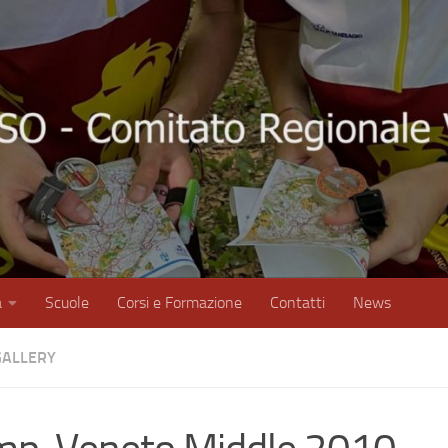
à
Scuole
Corsi e Formazione
Contatti
News
ALLERY