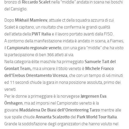
bronzo di
Riccardo Scalet
nella “middle” andata in scena nei boschi
del Cansiglio.
Dopo
Mikhail Mamleev
, attuale ct della squadra azzurra di cui
Scalet è capitano, un risultato che conferma le grandi qualità
dell’atleta della
PWT Italia
e il lavoro portato avanti dalla FISO.
A contorno della manifestazione iridata è andato in scena, a Fiames,
il
Campionato regionale veneto
, con una gara “middle” che ha visto
la partecipazione di ben 366 atleti al via.
Nella categoria élite maschile ha primeggiato
Samuele Tait del
Gronlait Team,
ma a vincere il titolo veneto è
Michele Franco
dell’Erebus Orientamento Vicenza
, che con un tempo di 46 minuti
ed 11 secondi chiude la gara in nona posizione assoluta, primo dei
veneti.
Per le donne a primeggiare è la norvegese
Jørgensen Eva
Örnhagen
, ma ad imporsi nel Campionato veneto è la
giovane
Maddalena De Biasi dell’Orienteering Tarzo
mentre alle
sue spalle chiude
Annarita Scalzotto
del
Park World Tour Italia
.
Grande la soddisfazione degli organizzatori che hanno voluto nel