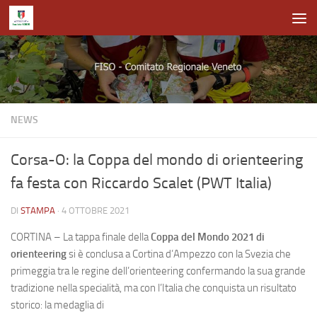
Salta al contenuto
NEWS
Corsa-O: la Coppa del mondo di orienteering
fa festa con Riccardo Scalet (PWT Italia)
DI
STAMPA
·
4 OTTOBRE 2021
CORTINA – La tappa finale della
Coppa del Mondo 2021 di
orienteering
si è conclusa a Cortina d’Ampezzo con la Svezia che
primeggia tra le regine dell’orienteering confermando la sua grande
tradizione nella specialità, ma con l’Italia che conquista un risultato
storico: la medaglia di