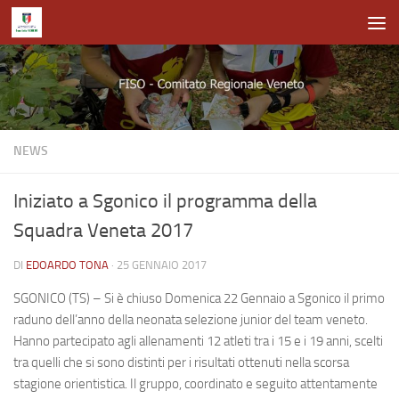
Salta al contenuto
NEWS
Iniziato a Sgonico il programma della
Squadra Veneta 2017
DI
EDOARDO TONA
·
25 GENNAIO 2017
SGONICO (TS) – Si è chiuso Domenica 22 Gennaio a Sgonico il primo
raduno dell’anno della neonata selezione junior del team veneto.
Hanno partecipato agli allenamenti 12 atleti tra i 15 e i 19 anni, scelti
tra quelli che si sono distinti per i risultati ottenuti nella scorsa
stagione orientistica. Il gruppo, coordinato e seguito attentamente