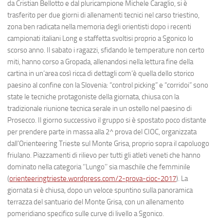
da Cristian Bellotto e dal pluricampione Michele Caraglio, si è
trasferito per due giorni di allenamenti tecnici nel carso triestino,
zona ben radicata nella memoria degli orientisti dopo i recenti
campionati italiani Long e staffetta svoltisi proprio a Sgonico lo
scorso anno. Il sabato i ragazzi, sfidando le temperature non certo
miti, hanno corso a Gropada, allenandosi nella lettura fine della
cartina in un’area così ricca di dettagli com’è quella dello storico
paesino al confine con la Slovenia: “control picking” e “corridoi” sono
state le tecniche protagoniste della giornata, chiusa con la
tradizionale riunione tecnica serale in un ostello nel paesino di
Prosecco. Il giorno successivo il gruppo si è spostato poco distante
per prendere parte in massa alla 2^ prova del CIOC, organizzata
dall’Orienteering Trieste sul Monte Grisa, proprio sopra il capoluogo
friulano. Piazzamenti di rilievo per tutti gli atleti veneti che hanno
dominato nella categoria ‘’Lungo’’ sia maschile che femminile
(
orienteeringtrieste.wordpress.com/2-prova-cioc-2017
). La
giornata si è chiusa, dopo un veloce spuntino sulla panoramica
terrazza del santuario del Monte Grisa, con un allenamento
pomeridiano specifico sulle curve di livello a Sgonico.