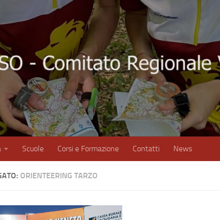
à
Scuole
Corsi e Formazione
Contatti
News
GATO:
ORIENTEERING TARZO