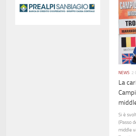
NEWS
2 
La car
Campi
middl
Si è svo
(Passo de
middle v