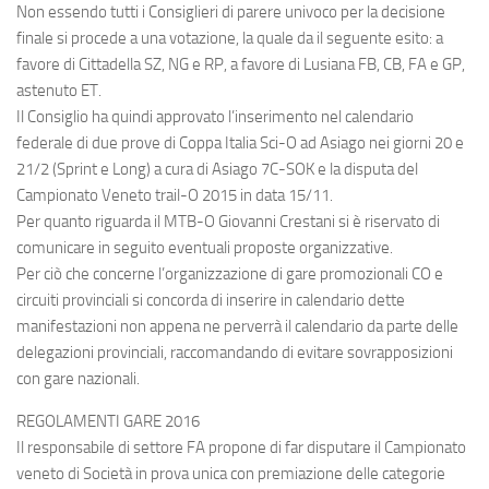
Non essendo tutti i Consiglieri di parere univoco per la decisione
finale si procede a una votazione, la quale da il seguente esito: a
favore di Cittadella SZ, NG e RP, a favore di Lusiana FB, CB, FA e GP,
astenuto ET.
Il Consiglio ha quindi approvato l’inserimento nel calendario
federale di due prove di Coppa Italia Sci-O ad Asiago nei giorni 20 e
21/2 (Sprint e Long) a cura di Asiago 7C-SOK e la disputa del
Campionato Veneto trail-O 2015 in data 15/11.
Per quanto riguarda il MTB-O Giovanni Crestani si è riservato di
comunicare in seguito eventuali proposte organizzative.
Per ciò che concerne l’organizzazione di gare promozionali CO e
circuiti provinciali si concorda di inserire in calendario dette
manifestazioni non appena ne perverrà il calendario da parte delle
delegazioni provinciali, raccomandando di evitare sovrapposizioni
con gare nazionali.
REGOLAMENTI GARE 2016
Il responsabile di settore FA propone di far disputare il Campionato
veneto di Società in prova unica con premiazione delle categorie