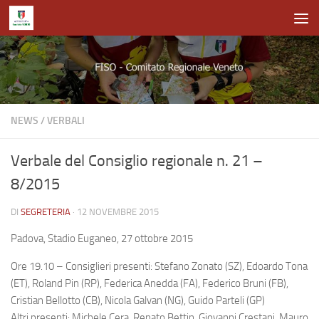
Salta al contenuto
NEWS
/
VERBALI
Verbale del Consiglio regionale n. 21 –
8/2015
DI
SEGRETERIA
·
12 NOVEMBRE 2015
Padova, Stadio Euganeo, 27 ottobre 2015
Ore 19.10 – Consiglieri presenti: Stefano Zonato (SZ), Edoardo Tona
(ET), Roland Pin (RP), Federica Anedda (FA), Federico Bruni (FB),
Cristian Bellotto (CB), Nicola Galvan (NG), Guido Parteli (GP)
Altri presenti: Michele Cera, Renato Bettin, Giovanni Crestani, Mauro