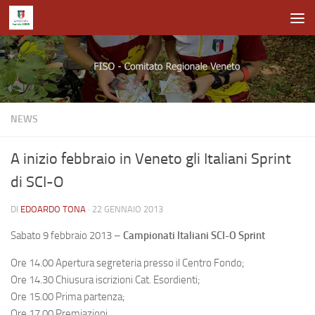
Salta al contenuto
NEWS
A inizio febbraio in Veneto gli Italiani Sprint
di SCI-O
DI
EDOARDO TONA
·
22 GENNAIO 2013
Sabato 9 febbraio 2013 –
Campionati Italiani SCI-O Sprint
Ore 14.00 Apertura segreteria presso il Centro Fondo;
Ore 14.30 Chiusura iscrizioni Cat. Esordienti;
Ore 15.00 Prima partenza;
Ore 17.00 Premiazioni.