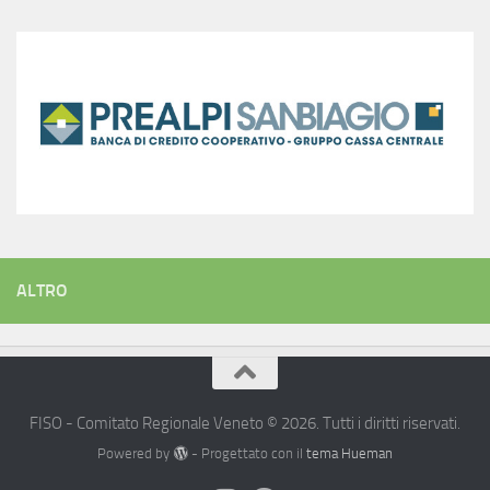
ALTRO
FISO - Comitato Regionale Veneto © 2026. Tutti i diritti riservati.
Powered by
- Progettato con il
tema Hueman