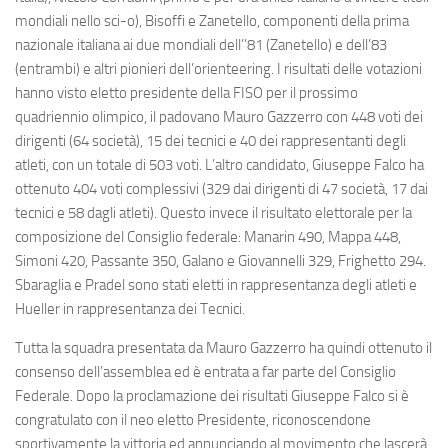
mondiali nello sci-o), Bisoffi e Zanetello, componenti della prima
nazionale italiana ai due mondiali dell’’81 (Zanetello) e dell’83
(entrambi) e altri pionieri dell’orienteering. I risultati delle votazioni
hanno visto eletto presidente della FISO per il prossimo
quadriennio olimpico, il padovano Mauro Gazzerro con 448 voti dei
dirigenti (64 società), 15 dei tecnici e 40 dei rappresentanti degli
atleti, con un totale di 503 voti. L’altro candidato, Giuseppe Falco ha
ottenuto 404 voti complessivi (329 dai dirigenti di 47 società, 17 dai
tecnici e 58 dagli atleti). Questo invece il risultato elettorale per la
composizione del Consiglio federale: Manarin 490, Mappa 448,
Simoni 420, Passante 350, Galano e Giovannelli 329, Frighetto 294.
Sbaraglia e Pradel sono stati eletti in rappresentanza degli atleti e
Hueller in rappresentanza dei Tecnici.
Tutta la squadra presentata da Mauro Gazzerro ha quindi ottenuto il
consenso dell’assemblea ed è entrata a far parte del Consiglio
Federale. Dopo la proclamazione dei risultati Giuseppe Falco si è
congratulato con il neo eletto Presidente, riconoscendone
sportivamente la vittoria ed annunciando al movimento che lascerà