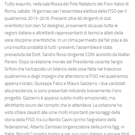
Tutto esaurito, nella sala Rossa del Polo Natatorio del Foro Italico di
Roma, sabato 19 gennaio per l’assemblea elettiva della FISO per il
quadriennio 2013-2016. Presenti oltre 60 dirigenti di club
orientistici (con ben 52 deleghe), provenienti da quasi tutte le
regioni italiane e altrettanti rappresentanti di tecnici e atleti delle
varie discipline orientistiche. In un clima permeato dal fair play e da
una insolita cordialità di tutti i presenti, l’assemblea è stata
presieduta dal Dott. Sandro Rossi dirigente CONI assistito da Walter
Peraro. Dopo la relazione morale del Presidente uscente Sergio
Grifoni che ha tracciato un bilancio delle cose fatte nel trascorso
quadriennio e degli impegni che attendono la FISO nel quadriennio
appena iniziato, Giuseppe Falco e Mauro Gazzerro, i due candidati
alla presidenza, si sono presentati indicando brevemente il loro
progetto. Gazzerro è apparso subito molto emozionato, ma
altrettanto sicuro del compito che lo attendeva. La votazione ha
visto sfilare davanti alle urne molti importanti personaggi della
storia della FISO, tra cui Benito Cavini (primo Segretario della
federazione), Alberto Zambiasi (organizzatore della prima 5gg. in
Italia), Niccolò Corradini (primo e per ora unico italiano a vincere titoli