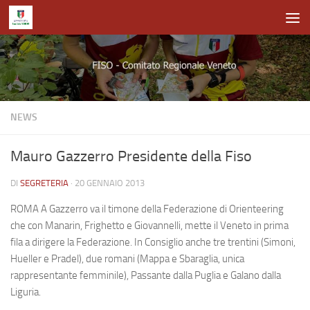
Salta al contenuto
NEWS
Mauro Gazzerro Presidente della Fiso
DI
SEGRETERIA
·
20 GENNAIO 2013
ROMA A Gazzerro va il timone della Federazione di Orienteering
che con Manarin, Frighetto e Giovannelli, mette il Veneto in prima
fila a dirigere la Federazione. In Consiglio anche tre trentini (Simoni,
Hueller e Pradel), due romani (Mappa e Sbaraglia, unica
rappresentante femminile), Passante dalla Puglia e Galano dalla
Liguria.