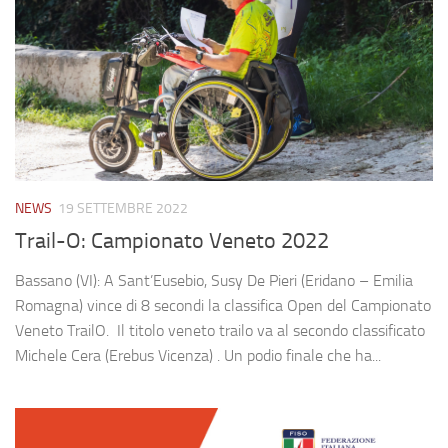
NEWS
19 SETTEMBRE 2022
Trail-O: Campionato Veneto 2022
Bassano (VI): A Sant’Eusebio, Susy De Pieri (Eridano – Emilia
Romagna) vince di 8 secondi la classifica Open del Campionato
Veneto TrailO. Il titolo veneto trailo va al secondo classificato
Michele Cera (Erebus Vicenza) . Un podio finale che ha...