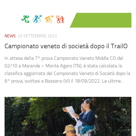
NEWS
25 SETTEMBRE 2022
Campionato veneto di società dopo il TrailO
In attesa della 7^ prova Campionato Veneto Middle CO del
02/10 a Marande – Monte Agaro (TN), è stata calcolata la
classifica aggiornata del Campionato Veneto di Società dopo la
6^ prova, svoltasi a Bassano (VI) il 18/09/2022. Le ultime...