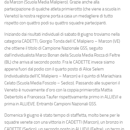
da Marcon (Scuola Media Malipiero). Grazie anche alla
partecipazione di qualche atleta primierotto (che viene a scuola in
Veneto) la nostra regione porta a casa un medagliere di tutto
rispetto con quattro podi su quattro squadre partecipanti.
Iniziando dai risultati individuali di sabato 8 giugno troviamo nella
categoria CADETTI, Giorgio Tonda dell IC Malipiero – Marcon (VE)
che ottiene il titolo di Campione Nazionale GSS, seguito
dall’individualista Marco Bonan della Scuola Media Rocca di Feltre
(BL) che arriva al secondo posto. Fra le CADETTE invece siamo
appena fuori dal podio con il quarto posto di Alice Selem
(individualista dell’IC Malipiero – Marcon) e il quinto di Mariachiara
Celato (Scuola Media Foscolo – Sedico). Passando alle superiori il
Veneto è nuovamente d’oro con la coppia primierotta Mattia
Debertolis e Francesca Taufer rispettivamente primo in ALLIEVI e
prima in ALLIEVE. Entrambi Campioni Nazionali GSS.
Domenica 9 giugno è stato tempo di staffetta, molto bene per le
squadre venete con una vittoria in CADETTI (Marcon), un bronzo in
CADETTE (Sedico), un secondo posto in ALLIEVI (Feltre), un terzo in