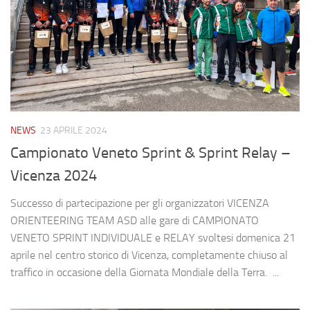
NEWS
23 APRILE 2024
Campionato Veneto Sprint & Sprint Relay –
Vicenza 2024
Successo di partecipazione per gli organizzatori VICENZA
ORIENTEERING TEAM ASD alle gare di CAMPIONATO
VENETO SPRINT INDIVIDUALE e RELAY svoltesi domenica 21
aprile nel centro storico di Vicenza, completamente chiuso al
traffico in occasione della Giornata Mondiale della Terra. ...