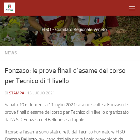
Salta al contenuto
NEWS
Fonzaso: le prove finali d’esame del corso
per Tecnico di 1 livello
DI
STAMPA
·
13 LUGLIO 2021
Sabato 10 e domenica 11 luglio 2021 si sono svolte a Fonzaso le
prove finali d’esame del corso per Tecnico di 1 livello organizzato
dall’A.S.D.Fonzaso nel Bellunese ad aprile.
Il corso e l’esame sono stati diretti dal Tecnico Formatore FISO
Cristian Bellotto
. 16 i candidati alla prova finale provenienti da