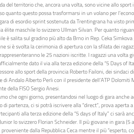
da del territorio che, ancora una volta, sono vicine allo spor
o quanto questo possa trasformarsi in un volano per l’econo
 gara di esordio sprint sostenuta da Trentingrana ha visto pri
a élite maschile lo svizzero Ullman Silvan. Per quanto riguard
le è salita sul gradino più alto da Brno in Rep. Ceka Simkova
ne si è svolta la cerimonia di apertura con la sfilata dei ragazz
rappresenteranno le 25 nazioni iscritte. I ragazzi una volta gi
ficialmente dato il via alla terza edizione della “5 Days of It
essore allo sport della provincia Roberto Failoni, dei sindaci d
 di Andalo Alberto Perli con il presidente dell’ATP Dolomiti M
nte della FISO Sergio Anesi.
amo che ogni giorno, presentandosi nel luogo di gara anche a
o di partenza, ci si potrà iscrivere alla “direct”, prova aperta a 
rtecipanti alla terza edizione della “5 days of Italy” ci sarà a
nior lo svizzero Florian Schneider. Il più giovane in gara (5 a
 proveniente dalla Repubblica Ceca mentre il più “esperto, con