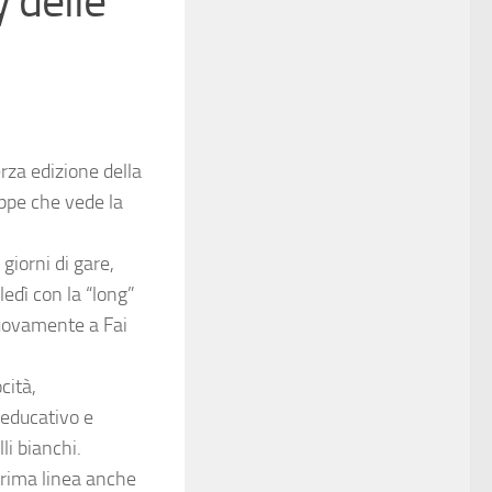
y delle
erza edizione della
appe che vede la
 giorni di gare,
ledì con la “long”
nuovamente a Fai
cità,
 educativo e
li bianchi.
 prima linea anche