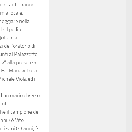
t in quanto hanno
mia locale.
meggiare nella
a il podio
 Johanka.
i dell’oratorio di
unti al Palazzetto
aly” alla presenza
i Fai Mariavittoria
ichele Viola ed il
d un orario diverso
tutti.
nche il campione del
nni!) è Vito
 i suoi 83 anni, è