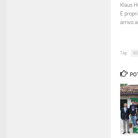
Klaus H
E propri
arrivo a
Tag:
5D
PO