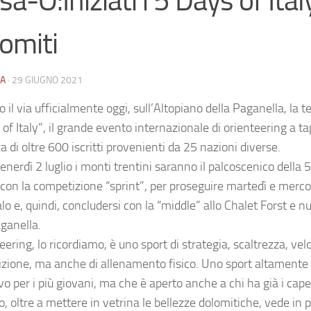
sa-O:Iniziati i 5 Days of Ital
omiti
A
·
29 GIUGNO 2021
 il via ufficialmente oggi, sull’Altopiano della Paganella, la t
of Italy”, il grande evento internazionale di orienteering a t
 di oltre 600 iscritti provenienti da 25 nazioni diverse.
enerdì 2 luglio i monti trentini saranno il palcoscenico della 5
 con la competizione “sprint”, per proseguire martedì e merco
lo e, quindi, concludersi con la “middle” allo Chalet Forst e 
aganella.
eering, lo ricordiamo, è uno sport di strategia, scaltrezza, velo
zione, ma anche di allenamento fisico. Uno sport altamente
o per i più giovani, ma che è aperto anche a chi ha già i capel
, oltre a mettere in vetrina le bellezze dolomitiche, vede in