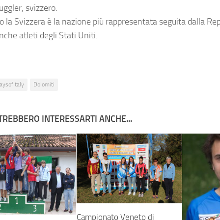
uggler, svizzero.
o la Svizzera è la nazione più rappresentata seguita dalla Re
nche atleti degli Stati Uniti.
aysofItaly
Dolomiti
TREBBERO INTERESSARTI ANCHE...
Campionato Veneto di