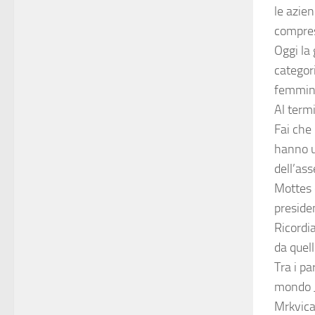
le azien
compres
Oggi la
categori
femmini
Al termi
Fai che 
hanno uf
dell’ass
Mottes e
preside
Ricordi
da quell
Tra i pa
mondo Ju
Mrkvica