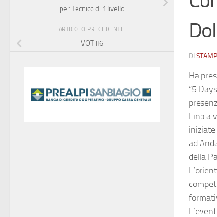
Cor
per Tecnico di 1 livello
Dol
ARTICOLO PRECEDENTE
VOT #6
DI
STAMP
Ha preso
“5 Days 
presenza
Fino a v
iniziate
ad Anda
della P
L’orient
competi
formativ
L’evento