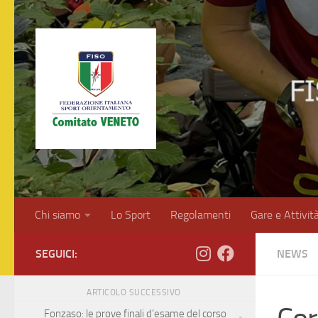
Salta al contenuto
Chi siamo
Lo Sport
Regolamenti
Gare e Attivit
SEGUICI:
NEWS
ARTICOLO SUCCESSIVO
Fonzaso: le prove finali d’esame del corso