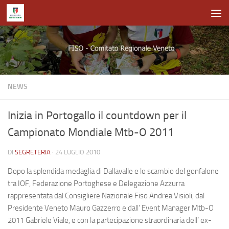
Salta al contenuto
NEWS
Inizia in Portogallo il countdown per il
Campionato Mondiale Mtb-O 2011
DI
SEGRETERIA
·
24 LUGLIO 2010
Dopo la splendida medaglia di Dallavalle e lo scambio del gonfalone
tra IOF, Federazione Portoghese e Delegazione Azzurra
rappresentata dal Consigliere Nazionale Fiso Andrea Visioli, dal
Presidente Veneto Mauro Gazzerro e dall’ Event Manager Mtb-O
2011 Gabriele Viale, e con la partecipazione straordinaria dell’ ex-