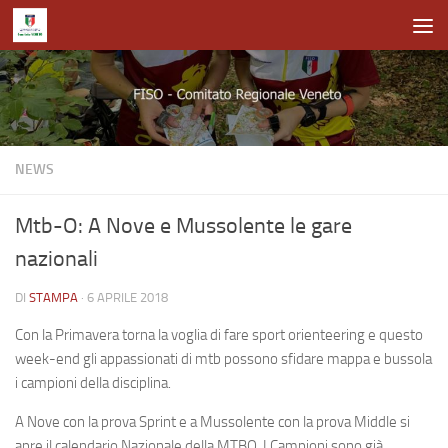
Salta al contenuto
NEWS
Mtb-O: A Nove e Mussolente le gare
nazionali
DI
STAMPA
·
6 APRILE 2018
Con la Primavera torna la voglia di fare sport orienteering e questo
week-end gli appassionati di mtb possono sfidare mappa e bussola
i campioni della disciplina.
A Nove con la prova Sprint e a Mussolente con la prova Middle si
apre il calendario Nazionale della MTBO. I Campioni sono già