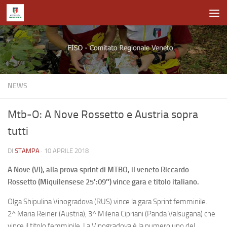
Salta al contenuto
NEWS
Mtb-O: A Nove Rossetto e Austria sopra
tutti
DI
STAMPA
·
10 APRILE 2018
A Nove (VI), alla prova sprint di MTBO, il veneto Riccardo
Rossetto (Miquilensese 25′:09″) vince gara e titolo italiano.
Olga Shipulina Vinogradova (RUS) vince la gara Sprint femminile.
2^ Maria Reiner (Austria), 3^ Milena Cipriani (Panda Valsugana) che
vince il titolo femminile. La Vinogradova è la numero uno del