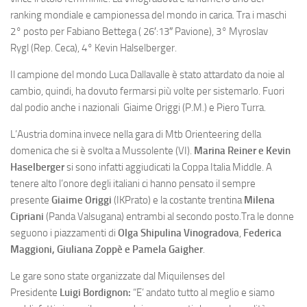
ranking mondiale e campionessa del mondo in carica. Tra i maschi
2° posto per Fabiano Bettega ( 26′:13″ Pavione), 3° Myroslav
Rygl (Rep. Ceca), 4° Kevin Halselberger.
Il campione del mondo Luca Dallavalle è stato attardato da noie al
cambio, quindi, ha dovuto fermarsi più volte per sistemarlo. Fuori
dal podio anche i nazionali Giaime Origgi (P.M.) e Piero Turra.
L’Austria domina invece nella gara di Mtb Orienteering della
domenica che si è svolta a Mussolente (VI).
Marina Reiner e Kevin
Haselberger
si sono infatti aggiudicati la Coppa Italia Middle. A
tenere alto l’onore degli italiani ci hanno pensato il sempre
presente
Giaime Origgi
(IKPrato) e la costante trentina
Milena
Cipriani
(Panda Valsugana) entrambi al secondo posto.Tra le donne
seguono i piazzamenti di
Olga Shipulina Vinogradova
,
Federica
Maggioni, Giuliana Zoppè e Pamela Gaigher
.
Le gare sono state organizzate dal Miquilenses del
Presidente
Luigi Bordignon:
“E’ andato tutto al meglio e siamo