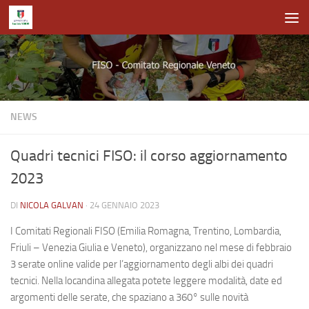
Salta al contenuto
NEWS
Quadri tecnici FISO: il corso aggiornamento
2023
DI
NICOLA GALVAN
·
24 GENNAIO 2023
I Comitati Regionali FISO (Emilia Romagna, Trentino, Lombardia,
Friuli – Venezia Giulia e Veneto), organizzano nel mese di febbraio
3 serate online valide per l’aggiornamento degli albi dei quadri
tecnici. Nella locandina allegata potete leggere modalità, date ed
argomenti delle serate, che spaziano a 360° sulle novità