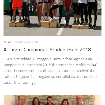
NEWS
14 MAGGIO 2018
A Tarzo i Campionati Studenteschi 2018
Si è svolta sabato 12 maggio a Tarzo la fase regionale dei
campionati studenteschi 2018 di orienteering. A sfidarsi 240
alunni in rappresentanza di novanta scuole provenienti da
tutta la Regione. Con l’organizzazione affidata alla società di
casa l’ Orienteering...