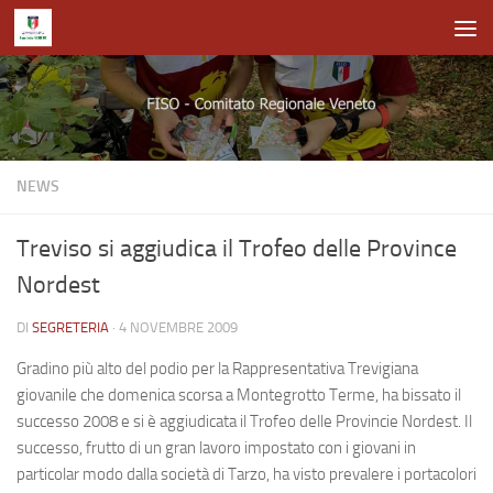
Salta al contenuto
NEWS
Treviso si aggiudica il Trofeo delle Province
Nordest
DI
SEGRETERIA
·
4 NOVEMBRE 2009
Gradino più alto del podio per la Rappresentativa Trevigiana
giovanile che domenica scorsa a Montegrotto Terme, ha bissato il
successo 2008 e si è aggiudicata il Trofeo delle Provincie Nordest. Il
successo, frutto di un gran lavoro impostato con i giovani in
particolar modo dalla società di Tarzo, ha visto prevalere i portacolori