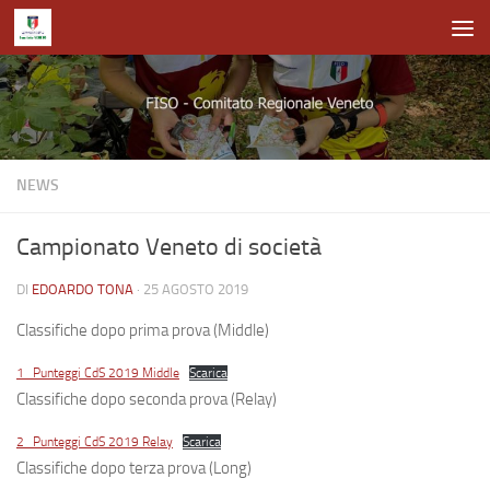
Salta al contenuto
NEWS
Campionato Veneto di società
DI
EDOARDO TONA
·
25 AGOSTO 2019
Classifiche dopo prima prova (Middle)
1_Punteggi CdS 2019 Middle
Scarica
Classifiche dopo seconda prova (Relay)
2_Punteggi CdS 2019 Relay
Scarica
Classifiche dopo terza prova (Long)