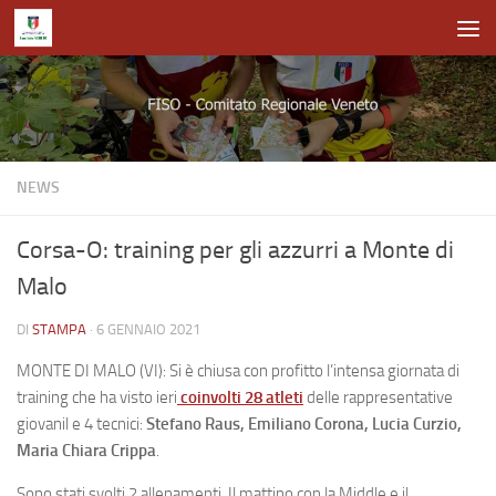
Salta al contenuto
NEWS
Corsa-O: training per gli azzurri a Monte di
Malo
DI
STAMPA
·
6 GENNAIO 2021
MONTE DI MALO (VI): Si è chiusa con profitto l’intensa giornata di
training che ha visto ieri
coinvolti 28 atleti
delle rappresentative
giovanil e 4 tecnici:
Stefano Raus, Emiliano Corona, Lucia Curzio,
Maria Chiara Crippa
.
Sono stati svolti 2 allenamenti. Il mattino con la Middle e il