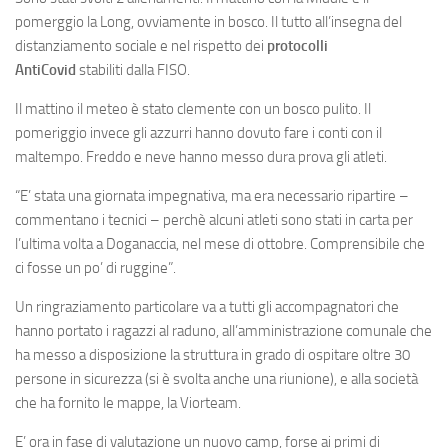
pomerggio la Long, ovviamente in bosco. Il tutto all’insegna del
distanziamento sociale e nel rispetto dei
protocolli
AntiCovid
stabiliti dalla FISO.
Il mattino il meteo è stato clemente con un bosco pulito. Il
pomeriggio invece gli azzurri hanno dovuto fare i conti con il
maltempo. Freddo e neve hanno messo dura prova gli atleti.
“E’ stata una giornata impegnativa, ma era necessario ripartire –
commentano i tecnici – perchè alcuni atleti sono stati in carta per
l’ultima volta a Doganaccia, nel mese di ottobre. Comprensibile che
ci fosse un po’ di ruggine”.
Un ringraziamento particolare va a tutti gli accompagnatori che
hanno portato i ragazzi al raduno, all’amministrazione comunale che
ha messo a disposizione la struttura in grado di ospitare oltre 30
persone in sicurezza (si è svolta anche una riunione), e alla società
che ha fornito le mappe, la Viorteam.
E’ ora in fase di valutazione un nuovo camp, forse ai primi di