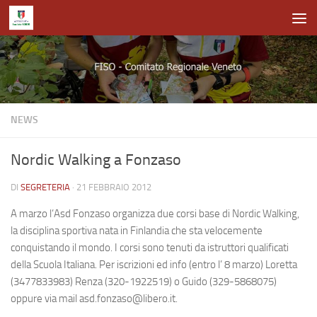
Salta al contenuto
NEWS
Nordic Walking a Fonzaso
DI
SEGRETERIA
·
21 FEBBRAIO 2012
A marzo l’Asd Fonzaso organizza due corsi base di Nordic Walking,
la disciplina sportiva nata in Finlandia che sta velocemente
conquistando il mondo. I corsi sono tenuti da istruttori qualificati
della Scuola Italiana. Per iscrizioni ed info (entro l’ 8 marzo) Loretta
(3477833983) Renza (320-1922519) o Guido (329-5868075)
oppure via mail
asd.fonzaso@libero.it
.