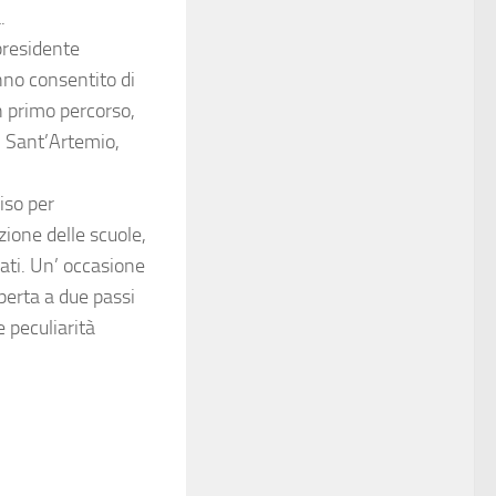
.
 presidente
nno consentito di
un primo percorso,
di Sant’Artemio,
iso per
ione delle scuole,
ati. Un’ occasione
perta a due passi
e peculiarità