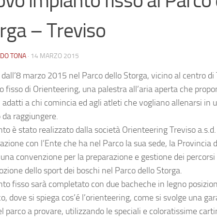
vo impianto fisso al Parco 
rga – Treviso
DO TONA
·
14 MARZO 2015
 dall’8 marzo 2015 nel Parco dello Storga, vicino al centro di
o fisso di Orienteering, una palestra all’aria aperta che pro
 adatti a chi comincia ed agli atleti che vogliano allenarsi in
da raggiungere.
to è stato realizzato dalla società Orienteering Treviso a.s.d. 
azione con l’Ente che ha nel Parco la sua sede, la Provincia d
 una convenzione per la preparazione e gestione dei percorsi 
zione dello sport dei boschi nel Parco dello Storga.
nto fisso sarà completato con due bacheche in legno posiziona
o, dove si spiega cos’é l’orienteering, come si svolge una gara
el parco a provare, utilizzando le speciali e coloratissime cartin