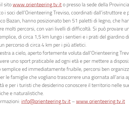
il sito
www.orienteering.tv.it
o presso la sede della Provincia
o i soci dell’Orienteering Treviso, coordinati dall’istruttore e
co Bazan, hanno posizionato ben 51 paletti di legno, che ha
e molti percorsi, con vari livelli di difficoltà. Si può provare 
mplice, di circa 1,5 km lungo i sentieri e i prati del giardino 
un percorso di circa 4 km per i più atletici.
estra a cielo, aperto fortemente voluta dall’Orienteering Trev
ere uno sport praticabile ad ogni età e per mettere a disposiz
 semplice ed immediatamente fruibile, percorsi ben organizz
r le famiglie che vogliano trascorrere una giornata all’aria a
ttà e per i turisti che desiderino conoscere il territorio nelle su
iche e naturalistiche.
ormazioni:
info@orienteering.tv.it
–
www.orienteering.tv.it