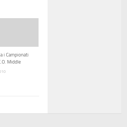
ia i Campionati
C.O. Middle
010