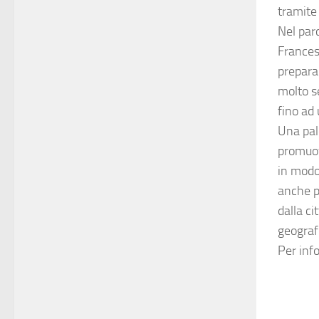
tramite 
Nel parc
Frances
preparar
molto se
fino ad 
Una pal
promuov
in modo
anche pe
dalla ci
geograf
Per inf