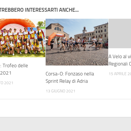
TREBBERO INTERESSARTI ANCHE...
A Velo al v
Regionali 
: Trofeo delle
 2021
Corsa-O: Fonzaso nella
15 APRILE 2
Sprint Relay di Adria
TO 2021
13 GIUGNO 2021