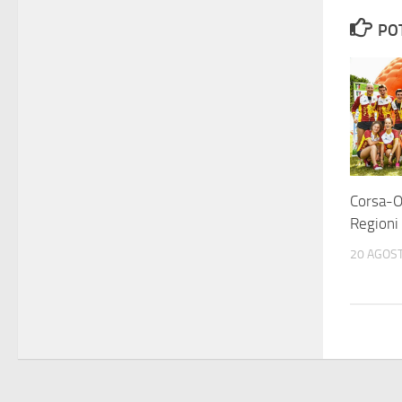
PO
Corsa-O
Regioni
20 AGOS