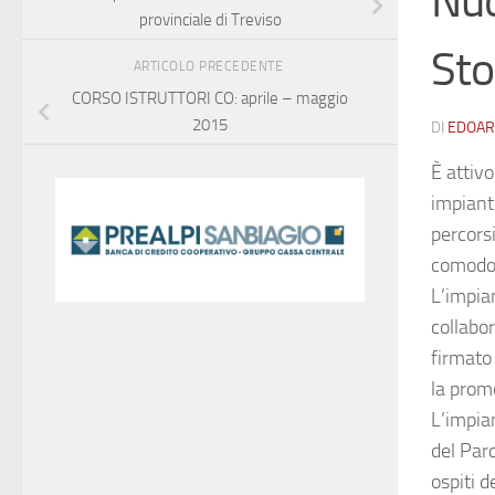
Nuo
provinciale di Treviso
Sto
ARTICOLO PRECEDENTE
CORSO ISTRUTTORI CO: aprile – maggio
2015
DI
EDOAR
È attivo
impiant
percorsi
comodo 
L’impian
collabor
firmato
la promo
L’impia
del Parc
ospiti d