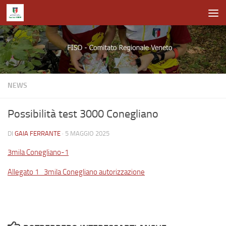
Salta al contenuto
NEWS
Possibilità test 3000 Conegliano
DI
GAIA FERRANTE
·
5 MAGGIO 2025
3mila Conegliano-1
Allegato 1_3mila Conegliano autorizzazione