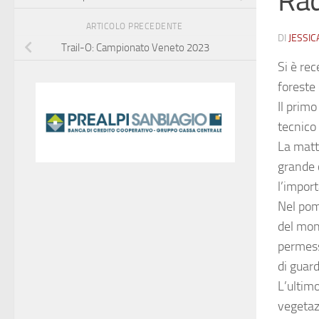
Rad
ARTICOLO PRECEDENTE
DI
JESSIC
Trail-O: Campionato Veneto 2023
Si è re
foreste
Il primo
tecnico
La matti
grande 
l’import
Nel pome
del mon
permesso
di guard
L’ultim
vegetazi