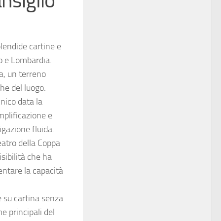
nsiglio
lendide cartine e
to e Lombardia.
ga, un terreno
he del luogo.
cnico data la
mplificazione e
vigazione fluida.
eatro della Coppa
sibilità che ha
entare la capacità
e su cartina senza
e principali del