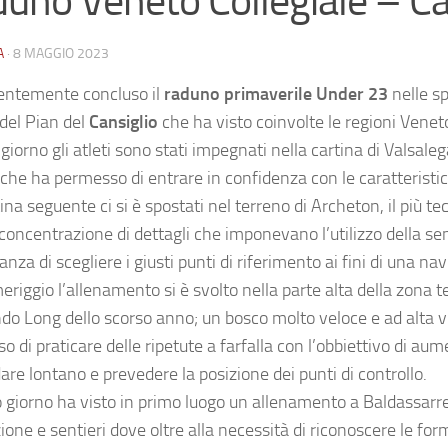
uno Veneto Collegiale – Ca
A
·
8 MAGGIO 2023
centemente concluso il
raduno primaverile Under 23
nelle sp
 del Pian del
Cansiglio
che ha visto coinvolte le regioni Vene
 giorno gli atleti sono stati impegnati nella cartina di Valsale
 che ha permesso di entrare in confidenza con le caratteristic
na seguente ci si è spostati nel terreno di Archeton, il più te
concentrazione di dettagli che imponevano l’utilizzo della se
anza di scegliere i giusti punti di riferimento ai fini di una na
riggio l’allenamento si è svolto nella parte alta della zona t
do Long dello scorso anno; un bosco molto veloce e ad alta vi
 di praticare delle ripetute a farfalla con l’obbiettivo di aum
are lontano e prevedere la posizione dei punti di controllo.
o giorno ha visto in primo luogo un allenamento a Baldassarr
one e sentieri dove oltre alla necessità di riconoscere le form