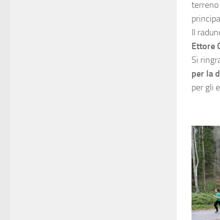
terreno 
principa
Il radun
Ettore 
Si ring
per la 
per gli 