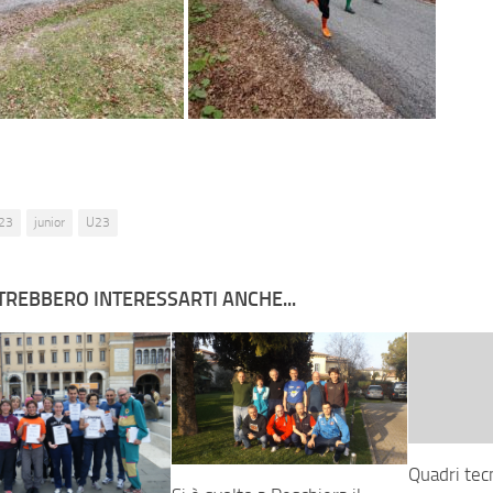
23
junior
U23
TREBBERO INTERESSARTI ANCHE...
Quadri tecn