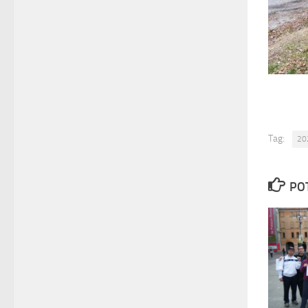
Tag:
20
PO