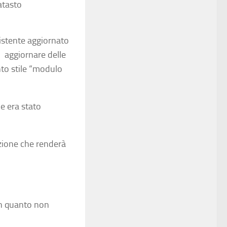
atasto
istente aggiornato
o aggiornare delle
nto stile “modulo
e era stato
azione che renderà
 in quanto non