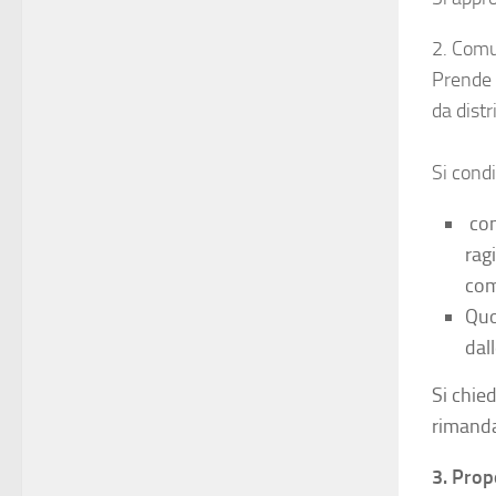
2. Comu
Prende 
da distr
Si cond
con
rag
com
Quo
dal
Si chie
rimanda
3. Prop