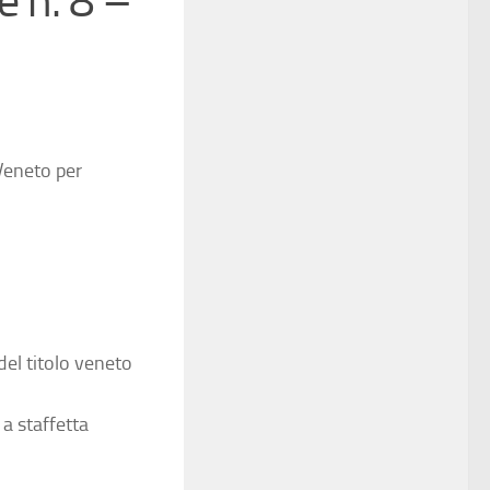
e n. 8 –
 Veneto per
el titolo veneto
a staffetta