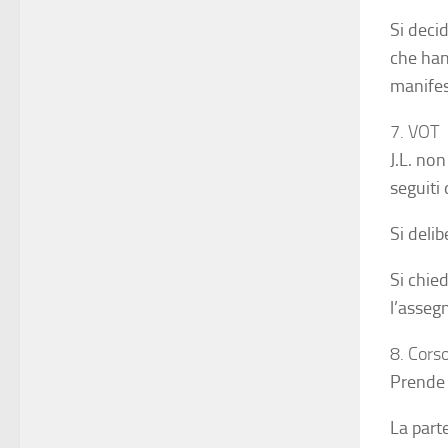
Si deci
che han
manifes
7. VOT
J.L. no
seguiti
Si deli
Si chie
l’asseg
8. Cors
Prende 
La part