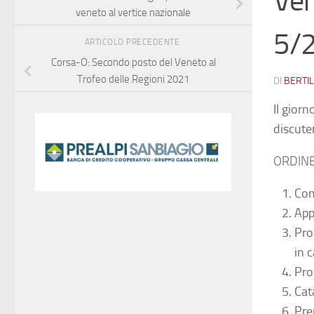
Ver
veneto al vertice nazionale
5/
ARTICOLO PRECEDENTE
Corsa-O: Secondo posto del Veneto al
Trofeo delle Regioni 2021
DI
BERTIL
Il gior
discute
ORDINE
Com
App
Pro
in 
Pro
Cat
Pre