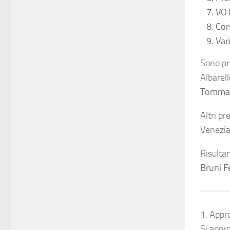
VO
Cor
Var
Sono pr
Albarel
Tomma
Altri pr
Venezi
Risultan
Bruni F
1. Appr
Si appr