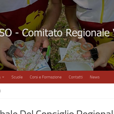
à
Scuole
Corsi e Formazione
Contatti
News
I