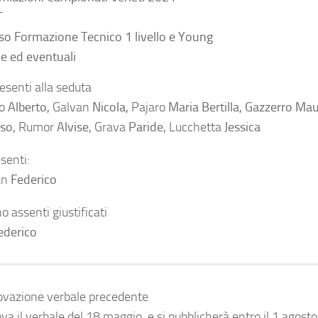
T
so Formazione Tecnico 1 livello e Young
ie ed eventuali
esenti alla seduta
lo
Alberto,
Galvan
Nicola,
Pajaro
Maria Bertilla, Gazzerro Ma
so,
Rumor
Alvise,
Grava
Paride,
Lucchetta
Jessica
esenti:
an
Federico
o assenti giustificati
ederico
ovazione verbale precedente
ova il verbale del 18 maggio e si pubblicherà entro il 1 agost