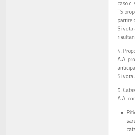
caso ci 
TS prop
partire
Si vota
risultan
4. Prop
A.A. pro
anticip
Si vota
5. Cata
A.A. co
Rit
sar
cat