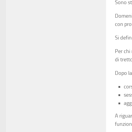
Sono st
Domenic
con pro
Si defi
Per chi
di tret
Dopo la
cor
ses
agg
A riguar
funzion