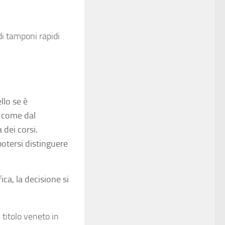
i tamponi rapidi
llo se è
à come dal
dei corsi.
potersi distinguere
ca, la decisione si
titolo veneto in