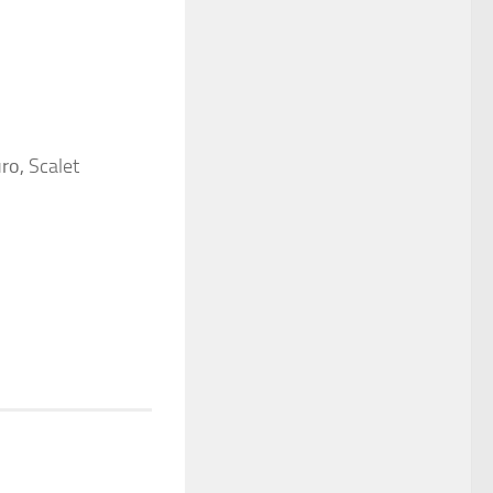
uro,
Scalet
o