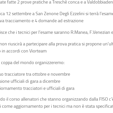
ate fatte 2 prove pratiche a Treschè conca e a Valdobbiade
a 12 settembre a San Zenone Degli Ezzelini si terrà l’esame
va tracciamento e 4 domande ad estrazione
nisce che i tecnici per l’esame saranno R.Manea, F.Venezian e
 non riuscirà a partecipare alla prova pratica si propone un’u
to in accordi con Viorteam
 coppa del mondo organizzeremo:
so tracciatore tra ottobre e novembre
sione ufficiali di gara a dicembre
iornamento tracciatori e ufficiali di gara
do il corso allenatori che stanno organizzando dalla FISO c’è
i come aggiornamento per i tecnici ma non è stata specifica