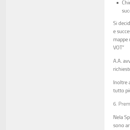
Chi
suc
Si deci
e succe
mappe n
VOT”
A.A. av
richies
Inoltre
tutto pi
6. Prem
Nela Sp
sono ar