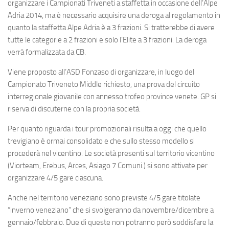
organizzare i Campionati Triveneti a staffetta in occasione dell’Alpe
Adria 2014, ma è necessario acquisire una deroga al regolamento in
quanto la staffetta Alpe Adria è a 3 frazioni. Si tratterebbe di avere
tutte le categorie a 2 frazioni e solo l’Elite a 3 frazioni. La deroga
verrà formalizzata da
CB
.
Viene proposto all’ASD Fonzaso di organizzare, in luogo del
Campionato Triveneto Middle richiesto, una prova del circuito
interregionale giovanile con annesso trofeo province venete.
GP
si
riserva di discuterne con la propria società.
Per quanto riguarda i tour promozionali risulta a oggi che quello
trevigiano è ormai consolidato e che sullo stesso modello si
procederà nel vicentino. Le società presenti sul territorio vicentino
(Viorteam, Erebus, Arces, Asiago 7 Comuni.) si sono attivate per
organizzare 4/5 gare ciascuna.
Anche nel territorio veneziano sono previste 4/5 gare titolate
“inverno veneziano” che si svolgeranno da novembre/dicembre a
gennaio/febbraio. Due di queste non potranno però soddisfare la