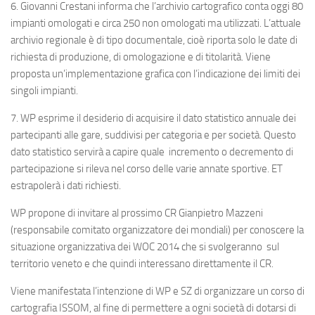
6. Giovanni Crestani informa che l’archivio cartografico conta oggi 80
impianti omologati e circa 250 non omologati ma utilizzati. L’attuale
archivio regionale è di tipo documentale, cioè riporta solo le date di
richiesta di produzione, di omologazione e di titolarità. Viene
proposta un’implementazione grafica con l’indicazione dei limiti dei
singoli impianti.
7.
WP
esprime il desiderio di acquisire il dato statistico annuale dei
partecipanti alle gare, suddivisi per categoria e per società. Questo
dato statistico servirà a capire quale incremento o decremento di
partecipazione si rileva nel corso delle varie annate sportive.
ET
estrapolerà i dati richiesti.
WP
propone di invitare al prossimo CR Gianpietro Mazzeni
(responsabile comitato organizzatore dei mondiali) per conoscere la
situazione organizzativa dei WOC 2014 che si svolgeranno sul
territorio veneto e che quindi interessano direttamente il CR.
Viene manifestata l’intenzione di
WP
e
SZ
di organizzare un corso di
cartografia ISSOM, al fine di permettere a ogni società di dotarsi di