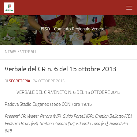
Salta al contenuto
NEWS
/
VERBALI
Verbale del CR n. 6 del 15 ottobre 2013
DI
SEGRETERIA
·
24 OTTOBRE 2013
VERBALE DEL C.R.VENETO N. 6 DEL 15 OTTOBRE 2013
Padova Stadio Euganeo (sede CONI) ore 19.15
Presenti CR
: Walter Peraro (WP), Guido Parteli (GP), Cristian Bellotto (CB),
Federico Bruni (FB), Stefano Zonato (SZ), Edoardo Tona (ET), Roland Pin
(RP)