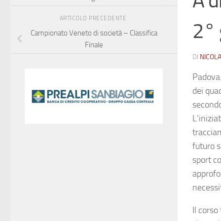
A d
ARTICOLO PRECEDENTE
2° 
Campionato Veneto di società – Classifica
Finale
DI
NICOL
Padova.
dei quad
secondo 
L’inizia
tracciam
futuro s
sport co
approfon
necessit
Il corso