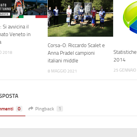
 Si avvicina il
ato Veneto in
a
Corsa-O: Riccardo Scalet e
Statistich
O 2018
Anna Pradel campioni
2014
italiani middle
25 GENNAIO
8 MAGGIO 2021
ISPOSTA
mmenti
0
Pingback
1