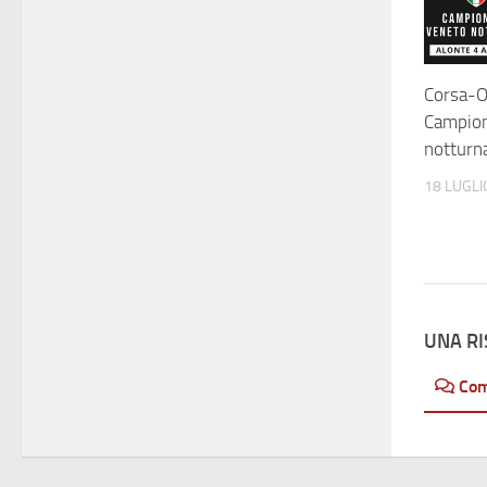
Corsa-O:
Campion
notturn
18 LUGLI
UNA R
Co