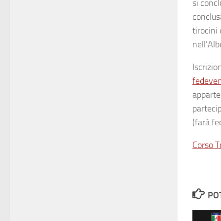
si conc
conclus
tirocini
nell’Alb
Iscrizi
fedeve
apparte
parteci
(farà fe
Corso T
PO