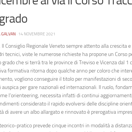
icembre al via il Corso Tracc
grado
A GALVAN
·
14 NOVEMBRE 2021
 Il Consiglio Regionale Veneto sempre attento alla crescita e
ri tecnici, viste le numerose richieste ha propone un Corso pe
grado che si terrà tra le province di Treviso e Vicenza dal 1 
tiva formativa ritorna dopo qualche anno per coloro che interes
ento, vogliono conseguire il titolo per manifestazioni di seco
i auspica per gare nazionali ed internazionali. Il ruolo, fonda
me l’orienteering, necessita infatti di continui aggiornament
dimenti considerato il rapido evolversi delle discipline orient
à di avere un albo allargato e rinnovato è prerogativa impres
 teorico-pratico prevede cinque incontri in modalità a distanz