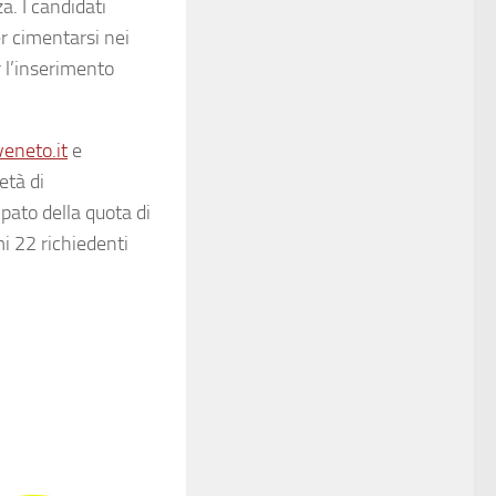
a. I candidati
r cimentarsi nei
r l’inserimento
eneto.it
e
età di
pato della quota di
i 22 richiedenti