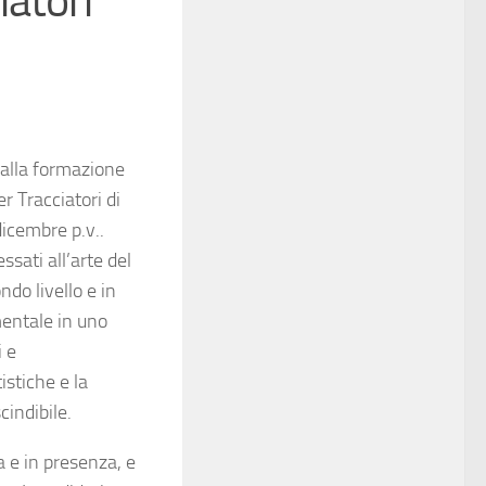
iatori
 alla formazione
r Tracciatori di
dicembre p.v..
sati all’arte del
ndo livello e in
mentale in uno
i e
istiche e la
cindibile.
a e in presenza, e