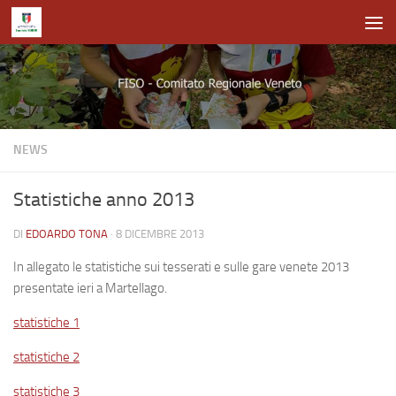
Salta al contenuto
NEWS
Statistiche anno 2013
DI
EDOARDO TONA
·
8 DICEMBRE 2013
In allegato le statistiche sui tesserati e sulle gare venete 2013
presentate ieri a Martellago.
statistiche 1
statistiche 2
statistiche 3